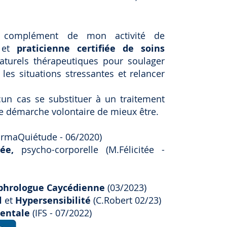
n complément de mon activité de
et
praticienne certifiée de soins
aturels thérapeutiques pour soulager
 les situations stressantes et relancer
un cas se substituer à un traitement
re démarche volontaire de mieux être.
ormaQuiétude - 06/2020)
tée,
psycho-corporelle
(M.Félicitée -
phrologue Caycédienne
(03/2023)
l
et
Hypersensibilité
(C.Robert 02/23)
Mentale
(IFS - 07/2022)